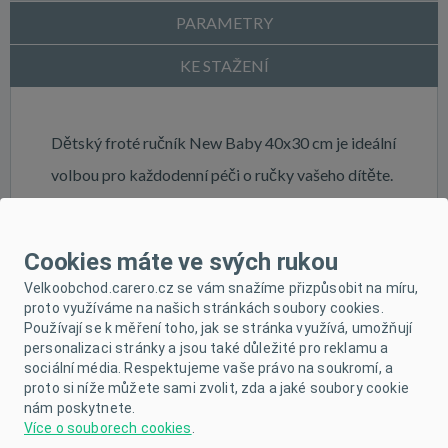
PARAMETRY
KE STAŽENÍ
Dětský froté ručník New Baby 40x30 cm je ideální
volbou pro každodenní péči o ručky vašeho dítěte.
Tento měkký a příjemný ručník je vyroben z
kvalitního materiálu, který je šetrný k citlivé
Cookies máte ve svých rukou
dětské pokožce. Díky praktickému poutku ho
Velkoobchod.carero.cz se vám snažíme přizpůsobit na míru,
snadno zavěsíte na háček. Rozměry 40x30 cm jsou
proto využíváme na našich stránkách soubory cookies.
Používají se k měření toho, jak se stránka využívá, umožňují
perfektní pro použití doma, ve školce nebo ve
personalizaci stránky a jsou také důležité pro reklamu a
škole.
sociální média. Respektujeme vaše právo na soukromí, a
proto si níže můžete sami zvolit, zda a jaké soubory cookie
nám poskytnete.
Proč zvolit právě náš ručník?
Více o souborech cookies
.