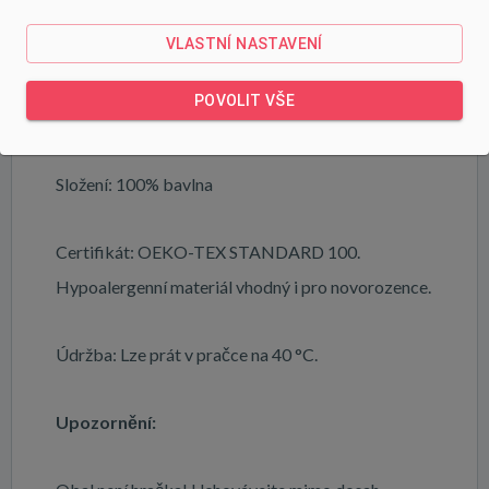
VLASTNÍ NASTAVENÍ
Je vyroben z kvalitního froté materiálu. Ušitý ze 2
vrstev materiálu. Na ručníku je našité poutko pro
POVOLIT VŠE
snadné zavěšení na věšák.
Složení: 100% bavlna
Certifikát: OEKO-TEX STANDARD 100.
Hypoalergenní materiál vhodný i pro novorozence.
Údržba: Lze prát v pračce na 40 °C.
Upozornění: