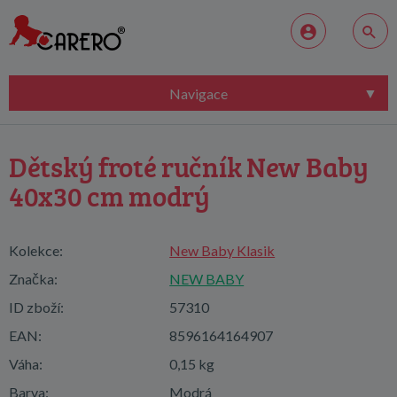
Navigace
Dětský froté ručník New Baby
40x30 cm modrý
Kolekce:
New Baby Klasik
Značka:
NEW BABY
ID zboží:
57310
EAN:
8596164164907
Váha:
0,15 kg
Barva:
Modrá