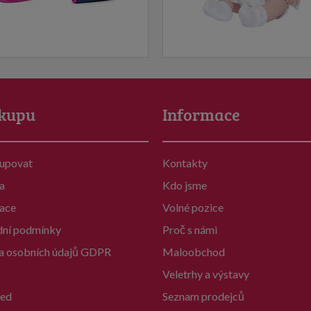
kupu
Informace
kupovat
Kontakty
a
Kdo jsme
ace
Volné pozice
ní podmínky
Proč s námi
a osobních údajů GDPR
Maloobchod
Veletrhy a výstavy
ed
Seznam prodejců