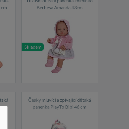
ětská
Luxusní dětská panenka-miminko
6 cm
Berbesa Amanda 43cm
Skladem
ětská
Česky mluvící a zpívající dětská
cm
panenka PlayTo Bibi 46 cm