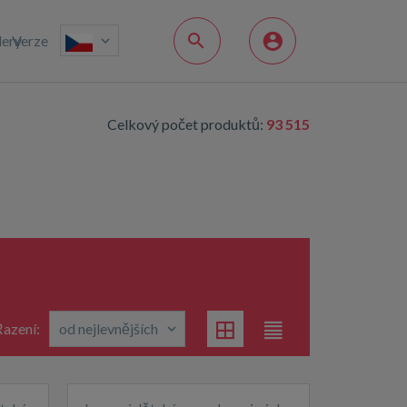
lery
Verze
Celkový počet produktů:
93 515
azení: