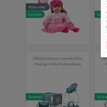
Výprodej
Skladem
Sklad
Dětská sada pro panenky Elsa
Dět
Prestige Milly Mally mátová
P
Skladem
Sklad