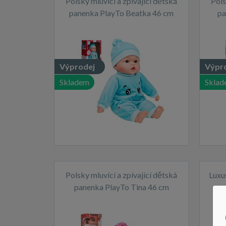
Polsky mluvící a zpívající dětská
Pols
panenka PlayTo Beatka 46 cm
pa
Výprodej
Výpr
Skladem
Sklad
Polsky mluvící a zpívající dětská
Luxu
panenka PlayTo Tina 46 cm