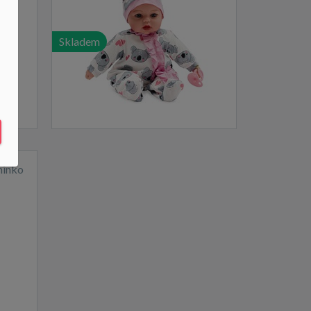
Skladem
minko