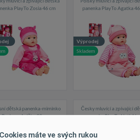
ky mluvící a zpívající dětská
Polsky mluvící a zpívající d
nenka PlayTo Zosia 46 cm
panenka PlayTo Agatka 4
odej
Výprodej
em
Skladem
sní dětská panenka-miminko
Česky mluvící a zpívající d
Berbesa Anička 28cm
panenka PlayTo Nati 46 
Cookies máte ve svých rukou