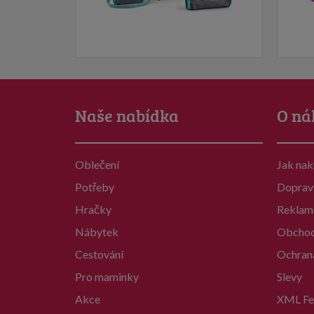
Naše nabídka
O ná
Oblečení
Jak na
Potřeby
Doprav
Hračky
Reklam
Nábytek
Obchod
Cestování
Ochran
Pro maminky
Slevy
Akce
XML Fe