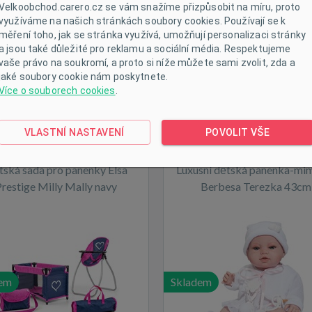
Velkoobchod.carero.cz se vám snažíme přizpůsobit na míru, proto
využíváme na našich stránkách soubory cookies. Používají se k
měření toho, jak se stránka využívá, umožňují personalizaci stránky
em
Skladem
a jsou také důležité pro reklamu a sociální média. Respektujeme
vaše právo na soukromí, a proto si níže můžete sami zvolit, zda a
jaké soubory cookie nám poskytnete.
Více o souborech cookies
.
VLASTNÍ NASTAVENÍ
POVOLIT VŠE
ská sada pro panenky Elsa
Luxusní dětská panenka-mi
restige Milly Mally navy
Berbesa Terezka 43cm
(poškozený obal)
em
Skladem