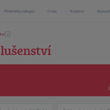
Podmínky nákupu
O nás
Kolekce
Bestsel
tví
lušenství
Ř