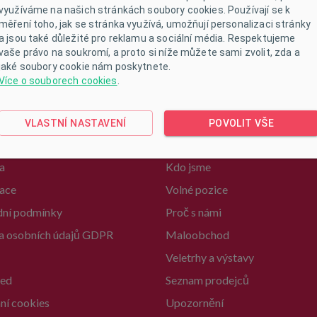
využíváme na našich stránkách soubory cookies. Používají se k
měření toho, jak se stránka využívá, umožňují personalizaci stránky
a jsou také důležité pro reklamu a sociální média. Respektujeme
vaše právo na soukromí, a proto si níže můžete sami zvolit, zda a
jaké soubory cookie nám poskytnete.
Více o souborech cookies
.
kupu
Informace
VLASTNÍ NASTAVENÍ
POVOLIT VŠE
kupovat
Kontakty
a
Kdo jsme
ace
Volné pozice
ní podmínky
Proč s námi
a osobních údajů GDPR
Maloobchod
Veletrhy a výstavy
ed
Seznam prodejců
ní cookies
Upozornění