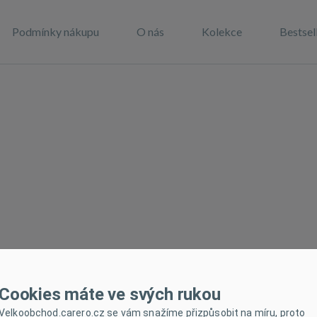
Podmínky nákupu
O nás
Kolekce
Bestsel
Cookies máte ve svých rukou
Velkoobchod.carero.cz se vám snažíme přizpůsobit na míru, proto