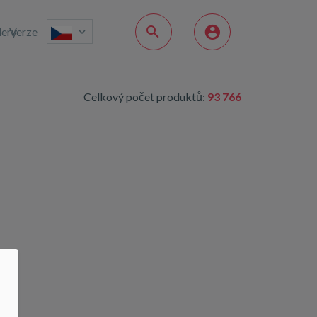
lery
Verze
Celkový počet produktů:
93 766