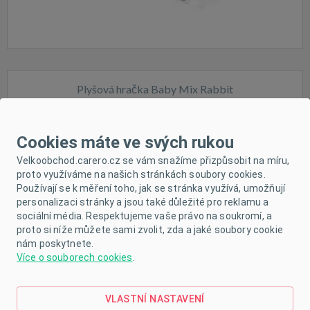
Plyšová hračka Baby Mix Rabbit
Cookies máte ve svých rukou
Velkoobchod.carero.cz se vám snažíme přizpůsobit na míru,
proto využíváme na našich stránkách soubory cookies.
Používají se k měření toho, jak se stránka využívá, umožňují
Skladem
personalizaci stránky a jsou také důležité pro reklamu a
sociální média. Respektujeme vaše právo na soukromí, a
proto si níže můžete sami zvolit, zda a jaké soubory cookie
nám poskytnete.
Více o souborech cookies
.
VLASTNÍ NASTAVENÍ