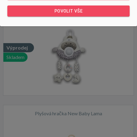
Plyšová závěsná hračka hippo se světlem a hudbou
POVOLIT VŠE
Výprodej
Skladem
Plyšová hračka New Baby Lama