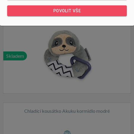
Dětské plyšové chrastítko New Baby Sloth
POVOLIT VŠE
Skladem
Chladící kousátko Akuku kormidlo modré