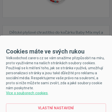
Dětské plyšové chrastítko do kočárku Baby Mix myš a
sova
Cookies máte ve svých rukou
Velkoobchod.carero.cz se vám snažíme přizpůsobit na míru,
proto využíváme na našich stránkách soubory cookies.
Používají se k měření toho, jak se stránka využívá, umožňují
Skladem
personalizaci stránky a jsou také důležité pro reklamu a
sociální média. Respektujeme vaše právo na soukromí, a
proto si níže můžete sami zvolit, zda a jaké soubory cookie
nám poskytnete.
Více o souborech cookies
.
VLASTNÍ NASTAVENÍ