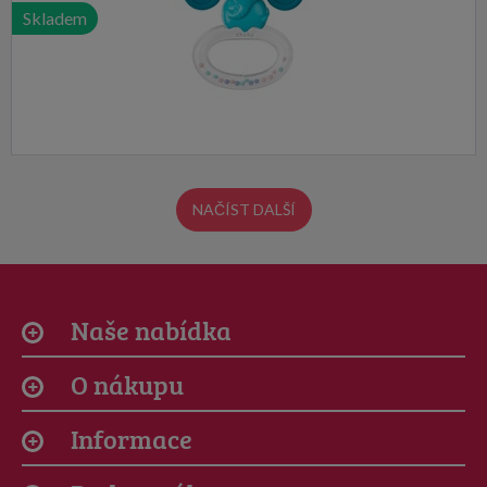
Skladem
NAČÍST DALŠÍ
Naše nabídka
O nákupu
Informace