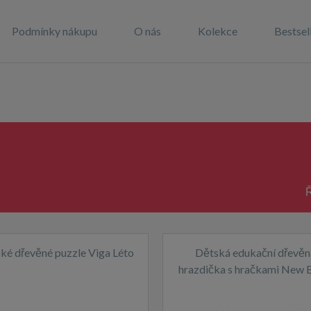
Podmínky nákupu
O nás
Kolekce
Bestsel
Ř
ké dřevěné puzzle Viga Léto
Dětská edukační dřevěn
hrazdička s hračkami New 