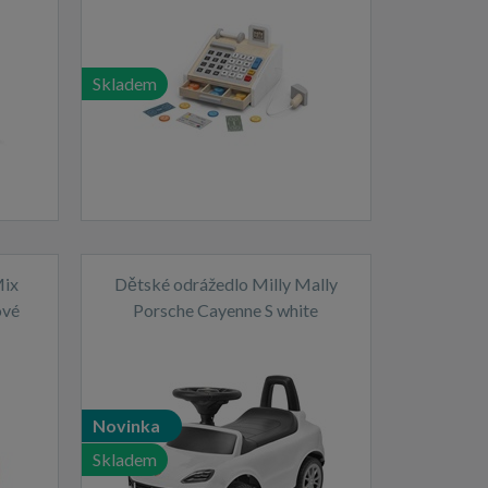
Skladem
Mix
Dětské odrážedlo Milly Mally
ové
Porsche Cayenne S white
Novinka
Skladem