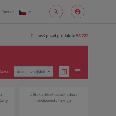
lery
Verze
Celkový počet produktů:
93 722
azení:
á
Dětská dřevěná pokladna s
Baby
příslušenstvím Viga