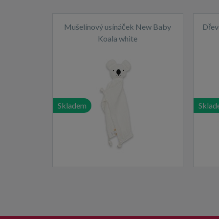
Mušelínový usínáček New Baby
Dřev
Koala white
Skladem
Sklad