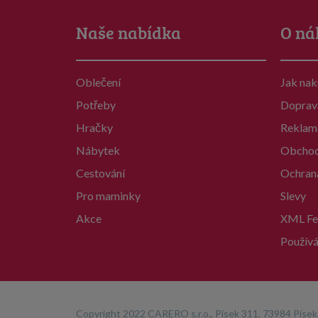
Naše nabídka
O ná
Oblečení
Jak na
Potřeby
Doprav
Hračky
Reklam
Nábytek
Obchod
Cestování
Ochran
Pro maminky
Slevy
Akce
XML Fe
Používá
Copyright 2022 CARERO s.r.o., Písek 311, 73984 Písek,