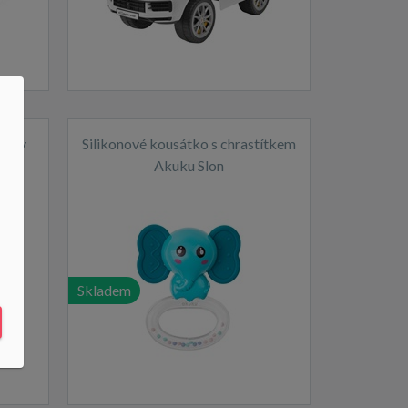
Mally
Silikonové kousátko s chrastítkem
grey
Akuku Slon
Skladem