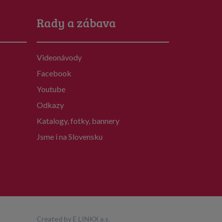
Rady a zábava
Videonávody
Facebook
Youtube
Odkazy
Katalogy, fotky, bannery
Jsme i na Slovensku
Created by
E LINKX a.s.