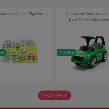
ěná provlékačka Viga Farma
Dětské odrážedlo se zvu
Baby Mix RACER zelen
em
Skladem
NAČÍST DALŠÍ