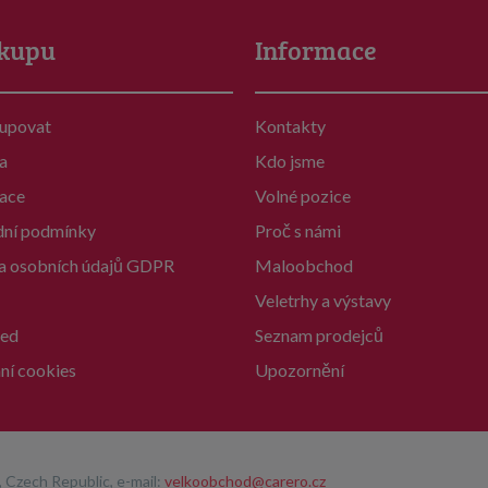
kupu
Informace
kupovat
Kontakty
a
Kdo jsme
ace
Volné pozice
ní podmínky
Proč s námi
a osobních údajů GDPR
Maloobchod
Veletrhy a výstavy
ed
Seznam prodejců
ní cookies
Upozornění
 Czech Republic, e-mail:
velkoobchod@carero.cz