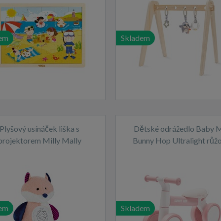
em
Skladem
Plyšový usínáček liška s
Dětské odrážedlo Baby 
projektorem Milly Mally
Bunny Hop Ultralight růž
em
Skladem