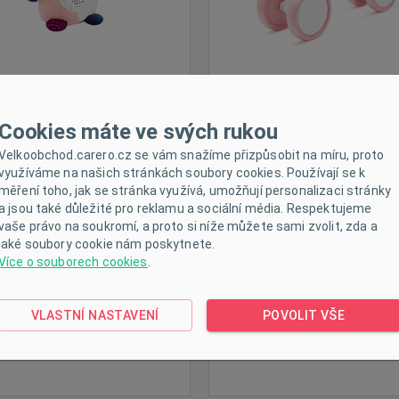
Cookies máte ve svých rukou
čky do vody Lodičky 14cm
Dětská tříkolka 4v1 Milly 
Velkoobchod.carero.cz se vám snažíme přizpůsobit na míru, proto
BAYO 3ks
Optimus Plus s vodící tyčí 
využíváme na našich stránkách soubory cookies. Používají se k
měření toho, jak se stránka využívá, umožňují personalizaci stránky
a jsou také důležité pro reklamu a sociální média. Respektujeme
vaše právo na soukromí, a proto si níže můžete sami zvolit, zda a
jaké soubory cookie nám poskytnete.
Více o souborech cookies
.
em
Skladem
VLASTNÍ NASTAVENÍ
POVOLIT VŠE