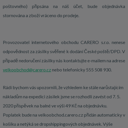
poštovného) připsána na náš účet, bude objednávka
stornována a zboží vráceno do prodeje.
Provozovatel internetového obchodu CARERO s.r.o. nenese
odpovědnost za zásilky svěřené k dodání České poště/DPD. V
případě nedoručení zásilky nás kontaktujte e-mailem na adrese
velkoobchod@carero.cz
nebo telefonicky 555 508 930.
Rádi bychom vás upozornili, že vzhledem ke stále narůstajícím
nákladům na expedici zásilek jsme se rozhodli zavést od 7. 5.
2020 příspěvek na balné ve výši 49 Kč na objednávku.
Poplatek bude na velkoobchod.carero.cz přidán automaticky v
košíku a netýká se dropshippingových objednávek.
Výše