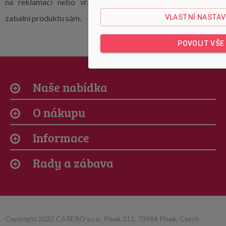
na reklamaci nebo vrácení peněz. Zákazník odpovídá za
VLASTNÍ NASTAV
zabalní produktu sám.
POVOLIT VŠE
Naše nabídka
O nákupu
Informace
Rady a zábava
Copyright 2022 CARERO s.r.o., Písek 311, 73984 Písek, Czech