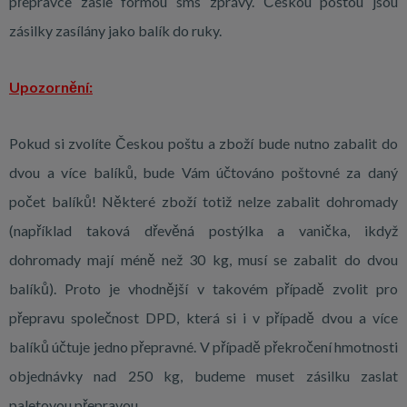
přepravce zašle formou sms zprávy. Českou poštou jsou
zásilky zasílány jako balík do ruky.
Upozornění:
Pokud si zvolíte Českou poštu a zboží bude nutno zabalit do
dvou a více balíků, bude Vám účtováno poštovné za daný
počet balíků! Některé zboží totiž nelze zabalit dohromady
(například taková dřevěná postýlka a vanička, ikdyž
dohromady mají méně než 30 kg, musí se zabalit do dvou
balíků). Proto je vhodnější v takovém případě zvolit pro
přepravu společnost DPD, která si i v případě dvou a více
balíků účtuje jedno přepravné. V případě překročení hmotnosti
objednávky nad 250 kg, budeme muset zásilku zaslat
paletovou přepravou.