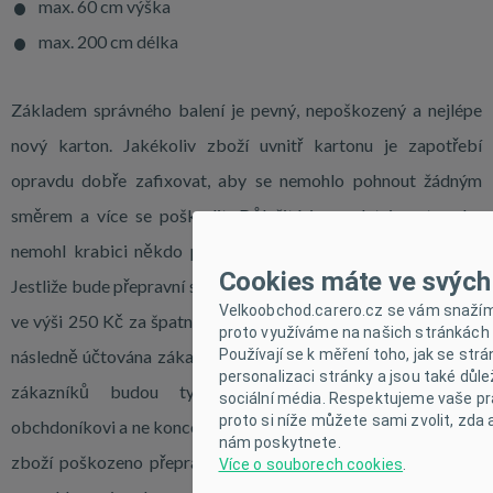
max. 60 cm výška
max. 200 cm délka
Základem správného balení je pevný, nepoškozený a nejlépe
nový karton. Jakékoliv zboží uvnitř kartonu je zapotřebí
opravdu dobře zafixovat, aby se nemohlo pohnout žádným
směrem a více se poškodit. Důležité je myslet i na to, aby
nemohl krabici někdo při převozu promáčknout a poškodit.
Cookies máte ve svých
Jestliže bude přepravní společnost účtovat dodatečné náklady
Velkoobchod.carero.cz se vám snažíme
ve výši 250 Kč za špatně zabalenou zásilku, tato částka bude
proto využíváme na našich stránkách 
Používají se k měření toho, jak se str
následně účtována zákazníkovi. V případě dropshippingových
personalizaci stránky a jsou také důle
zákazníků budou tyto dodatečné náklady účtované
sociální média. Respektujeme vaše pr
proto si níže můžete sami zvolit, zda 
obchdoníkovi a ne koncovému zákazníkovi. V případě, že bude
nám poskytnete.
zboží poškozeno přepravou nebudeme schopni ulatnit nárok
Více o souborech cookies
.