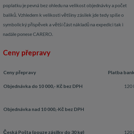
poplatku je pevná bez ohledu na velikost objednávky a počet
balíků. Vzhledem k velikosti většiny zásilek jde tedy spíše o
symbolický příspěvek a větší část nákladů na expedici tak i
nadále ponese CARERO.
Ceny přepravy
Ceny přepravy
Platba ban
Objednávka do 10 000,- Kč
bez DPH
120 
Objednávka nad 10 000,-Kč
bez DPH
Česká Pošta (p
ouze zásilky do 30 kg)
120 