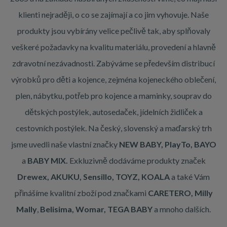
klienti nejraději, o co se zajímají a co jim vyhovuje. Naše
produkty jsou vybírány velice pečlivě tak, aby splňovaly
veškeré požadavky na kvalitu materiálu, provedení a hlavně
zdravotní nezávadnosti. Zabýváme se především distribucí
výrobků pro děti a kojence, zejména kojeneckého oblečení,
plen, nábytku, potřeb pro kojence a maminky, souprav do
dětských postýlek, autosedaček, jídelních židliček a
cestovních postýlek. Na český, slovenský a maďarský trh
jsme uvedli naše vlastní značky
NEW BABY,
PlayTo, BAYO
a
BABY MIX.
Exkluzivně dodáváme produkty značek
Drewex, AKUKU, Sensillo, TOYZ, KOALA
a také Vám
přinášíme kvalitní zboží pod značkami
CARETERO, Milly
Mally
,
Belisima, Womar, TEGA BABY
a mnoho dalších.