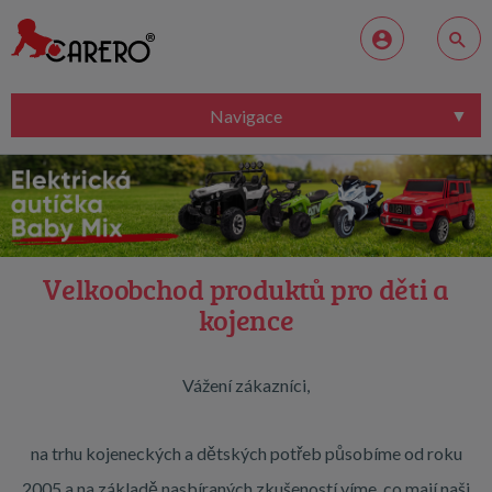
Navigace
Velkoobchod produktů pro děti a
kojence
Vážení zákazníci,
na trhu kojeneckých a dětských potřeb působíme od roku
2005 a na základě nasbíraných zkušeností víme, co mají naši