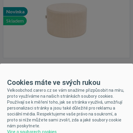
Novinka
Skladem
Dětský froté župan New Baby white
Cookies máte ve svých rukou
Velkoobchod.carero.cz se vám snažíme přizpůsobit na míru,
Velikost:
92/98
proto využíváme na našich stránkách soubory cookies.
Používají se k měření toho, jak se stránka využívá, umožňují
personalizaci stránky a jsou také důležité pro reklamu a
Novinka
sociální média. Respektujeme vaše právo na soukromí, a
proto si níže můžete sami zvolit, zda a jaké soubory cookie
Skladem
nám poskytnete.
Více o souborech cookies
.