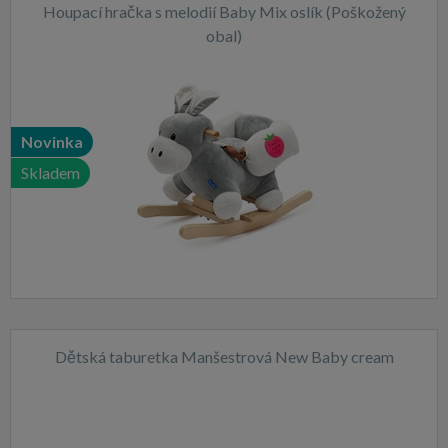
Houpací hračka s melodií Baby Mix oslík (Poškožený
obal)
Novinka
Skladem
Dětská taburetka Manšestrová New Baby cream