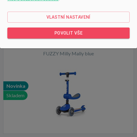
VLASTNÍ NASTAVENÍ
POVOLIT VŠE
Tříkolová balanční koloběžka-scooter se sedátkem
FUZZY Milly Mally blue
Novinka
Skladem