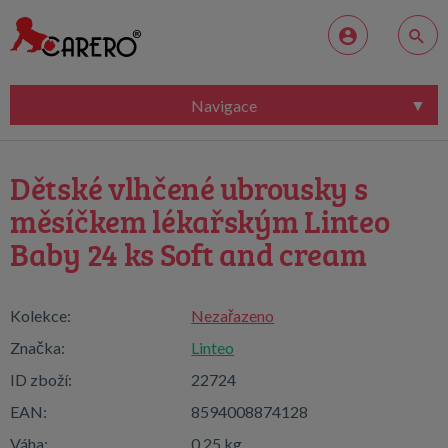
Navigace
Dětské vlhčené ubrousky s
měsíčkem lékařským Linteo
Baby 24 ks Soft and cream
Kolekce:
Nezařazeno
Značka:
Linteo
ID zboží:
22724
EAN:
8594008874128
Váha:
0,25 kg