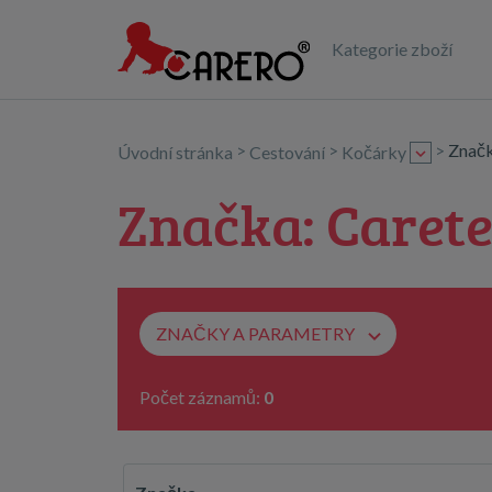
Kategorie zboží
>
>
>
Znač
Úvodní stránka
Cestování
Kočárky
Značka: Caret
ZNAČKY A PARAMETRY
Počet záznamů:
0