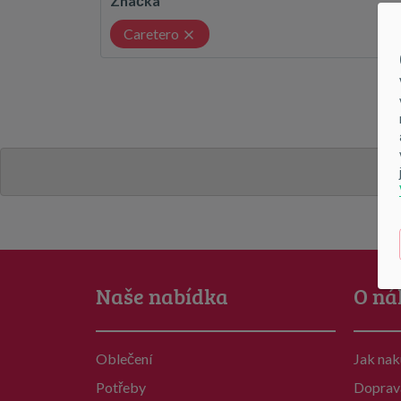
Značka
Caretero
Naše nabídka
O ná
Oblečení
Jak na
Potřeby
Doprav