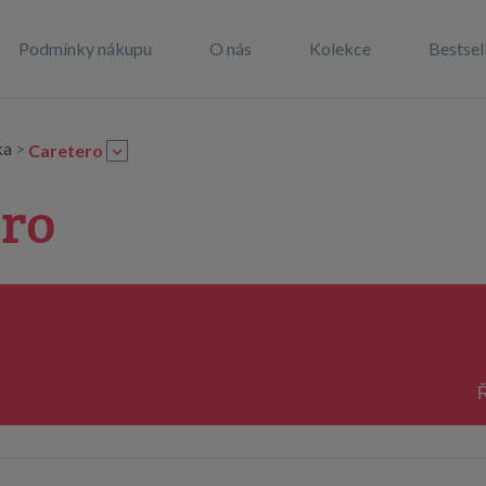
Podmínky nákupu
O nás
Kolekce
Bestsel
ka
>
Caretero
ero
Ř