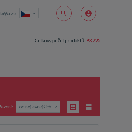
lery
Verze
Celkový počet produktů:
93 722
azení: