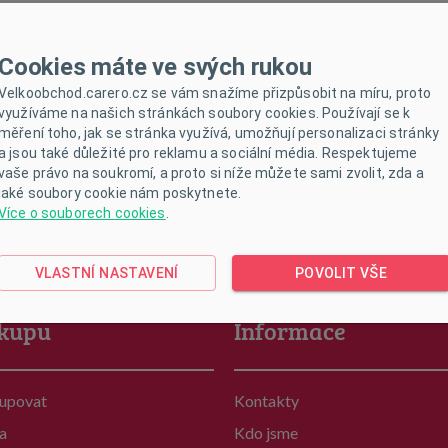
Cookies máte ve svých rukou
Velkoobchod.carero.cz se vám snažíme přizpůsobit na míru, proto
využíváme na našich stránkách soubory cookies. Používají se k
měření toho, jak se stránka využívá, umožňují personalizaci stránky
a jsou také důležité pro reklamu a sociální média. Respektujeme
vaše právo na soukromí, a proto si níže můžete sami zvolit, zda a
Bohužel Vašemu zadání nevyhovuje žádný produkt
jaké soubory cookie nám poskytnete.
Více o souborech cookies
.
VLASTNÍ NASTAVENÍ
POVOLIT VŠE
kupu
Informace
kupovat
Kontakty
a
Kdo jsme