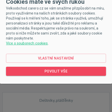
Cookies máte ve svých rukou
Velkoobchod.carero.cz se vám snažíme přizpůsobit na míru,
proto využíváme na našich stránkách soubory cookies.
Kočárky
Používají se k měření toho, jak se stránka využívá, umožňují
personalizaci stránky a jsou také důležité pro reklamu a
sociální média. Respektujeme vaše právo na soukromí, a
proto si níže můžete sami zvolit, zda a jaké soubory cookie
nám poskytnete.
Více o souborech cookies
.
VLASTNÍ NASTAVENÍ
POVOLIT VŠE
Deštníky, plášťěnky