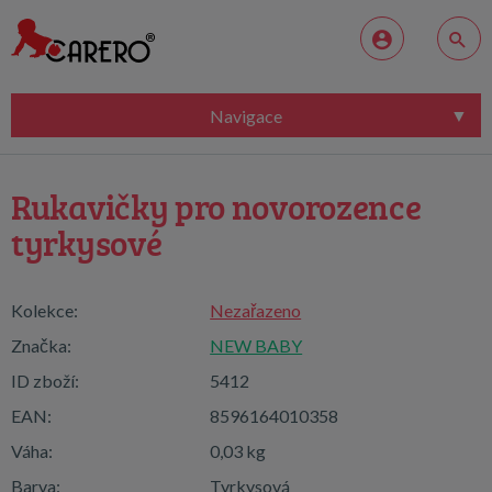
Navigace
Rukavičky pro novorozence
tyrkysové
Kolekce:
Nezařazeno
Značka:
NEW BABY
ID zboží:
5412
EAN:
8596164010358
Váha:
0,03 kg
Barva:
Tyrkysová