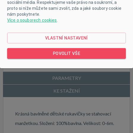
sociální média. Respektujeme vaše právo na soukromí, a
proto si níže můžete sami zvolit, zda a jaké soubory cookie
nám poskytnete.
Více o souborech cookies
.
VLASTNÍ NASTAVENÍ
POVOLIT VŠE
POPIS PRODUKTU
PARAMETRY
KE STAŽENÍ
Krásná bavlněné dětské rukavičky se stahovací
manžetkou. Složení: 100%bavlna. Velikost: 0-6m.