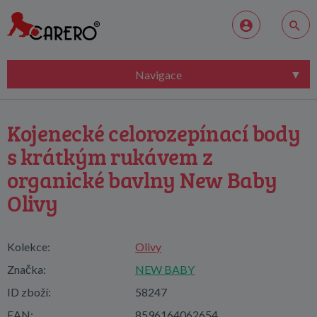
Navigace
Kojenecké celorozepínací body
s krátkým rukávem z
organické bavlny New Baby
Olivy
Kolekce:
Olivy
Značka:
NEW BABY
ID zboží:
58247
EAN:
8596164062654