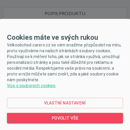
POPIS PRODUKTU
PARAMETRY
Cookies máte ve svých rukou
VIDEO
Velkoobchod.carero.cz se vám snažíme přizpůsobit na míru,
KE STAŽENÍ
proto využíváme na našich stránkách soubory cookies.
Používají se k měření toho, jak se stránka využívá, umožňují
personalizaci stránky a jsou také důležité pro reklamu a
sociální média. Respektujeme vaše právo na soukromí, a
Krásné bavlněné body s krátkým rukávem
proto si níže můžete sami zvolit, zda a jaké soubory cookie
nám poskytnete.
české značky New Baby Olivy pro miminka.
Více o souborech cookies
.
Body zdobí potisk s olivkami. Zapínání na cvočky
po celé délce a mezi nožičkama velmi usnadňuje
VLASTNÍ NASTAVENÍ
oblékání a přebalování. Body je vyrobené z
POVOLIT VŠE
organické bavlny, která je velmi kvalitní, příjemná a
měkká. Věříme, že Vás naše originální kolekce