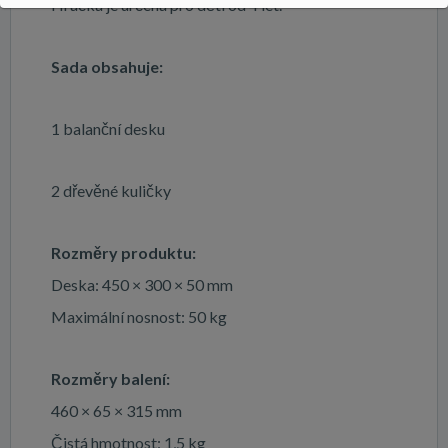
Hračka je určena pro děti od 4 let.
Sada obsahuje:
1 balanční desku
2 dřevěné kuličky
Rozměry produktu:
Deska: 450 × 300 × 50 mm
Maximální nosnost: 50 kg
Rozměry balení:
460 × 65 × 315 mm
Čistá hmotnost: 1,5 kg