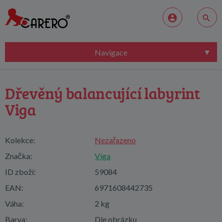
Navigace
Dřevěný balancující labyrint
Viga
Kolekce:
Nezařazeno
Značka:
Viga
ID zboží:
59084
EAN:
6971608442735
Váha:
2 kg
Barva:
Dle obrázku