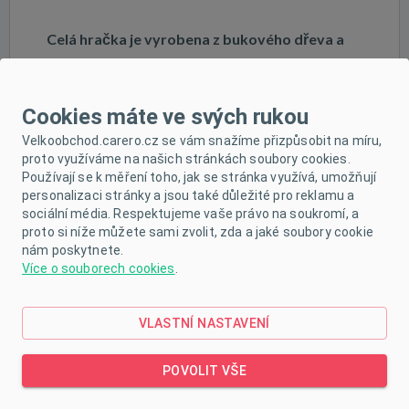
Celá hračka je vyrobena z bukového dřeva a
natřena netoxickými barvami v jemných
odstínech, které jsou příjemné na pohled a
Cookies máte ve svých rukou
motivují děti ke hře.
Velkoobchod.carero.cz se vám snažíme přizpůsobit na míru,
proto využíváme na našich stránkách soubory cookies.
Používají se k měření toho, jak se stránka využívá, umožňují
Bezpečnost dětí a vysoká kvalita hraček jsou pro
personalizaci stránky a jsou také důležité pro reklamu a
nás prioritou, proto používáme pouze barvy
sociální média. Respektujeme vaše právo na soukromí, a
proto si níže můžete sami zvolit, zda a jaké soubory cookie
splňující přísné bezpečnostní normy (EN71 a
nám poskytnete.
Více o souborech cookies
.
ASTM).
VLASTNÍ NASTAVENÍ
Deska je pevná a bezpečná, což zajišťuje pohodlné
a bezstarostné používání.
POVOLIT VŠE