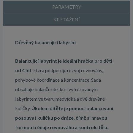
PARAMETRY
KE STAŽENÍ
Dřevěný balancující labyrint .
Balancující labyrint je ideální hračka pro děti
od 4 let
, která podporuje rozvoj rovnováhy,
pohybové koordinace a koncentrace. Sada
obsahuje balanční desku s vyfrézovaným
labyrintem ve tvaru medvídka a dvě dřevěné
kuličky.
Úkolem dítěte je pomocí balancování
posouvat kuličku po dráze, čímž si hravou
formou trénuje rovnováhu a kontrolu těla.