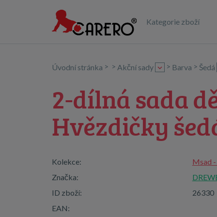
Kategorie zboží
>
>
>
>
Úvodní stránka
Akční sady
Barva
Šedá
2-dílná sada 
Hvězdičky šed
Kolekce:
Msad -
Značka:
DREW
ID zboží:
26330
EAN: