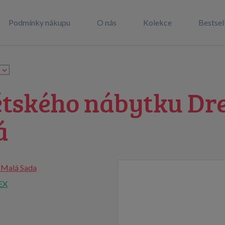
Podmínky nákupu
O nás
Kolekce
Bestsel
dětského nábytku D
á
 Malá Sada
EX