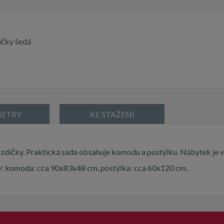
čky šedá
ETRY
KE STAŽENÍ
dičky. Praktická sada obsahuje komodu a postýlku. Nábytek je 
ry: komoda: cca 90x83x48 cm, postýlka: cca 60x120 cm.