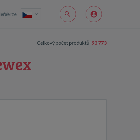
lery
Verze
Celkový počet produktů:
93 773
rewex