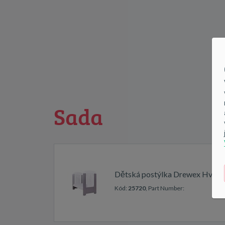
Sada
Dětská postýlka Drewex Hvězd
Kód:
25720
, Part Number: