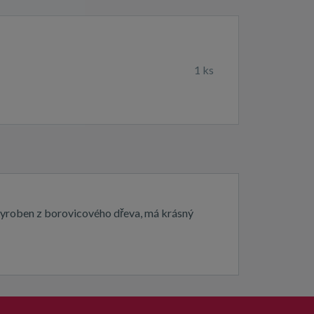
1
ks
vyroben z borovicového dřeva, má krásný