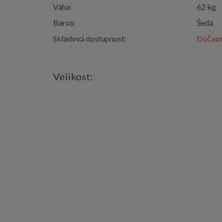
Váha:
62 kg
Barva:
Šedá
Skladová dostupnost:
Dočasn
Velikost: