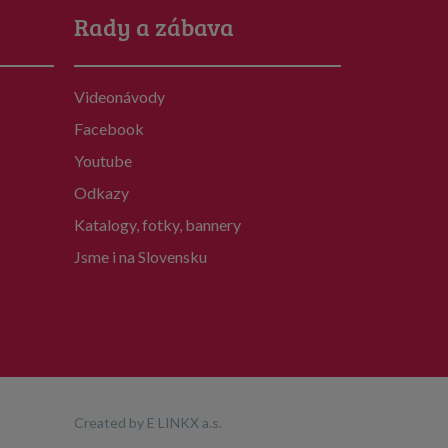
Rady a zábava
Videonávody
Facebook
Youtube
Odkazy
Katalogy, fotky, bannery
Jsme i na Slovensku
Created by
E LINKX a.s.