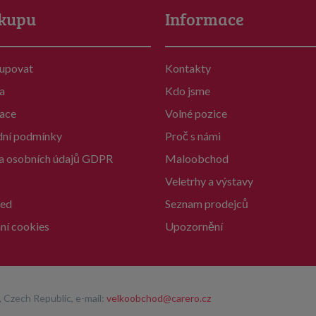
kupu
Informace
kupovat
Kontakty
a
Kdo jsme
ace
Volné pozice
ní podmínky
Proč s námi
a osobních údajů GDPR
Maloobchod
Veletrhy a výstavy
ed
Seznam prodejců
ní cookies
Upozornění
 Czech Republic, e-mail:
velkoobchod@carero.cz