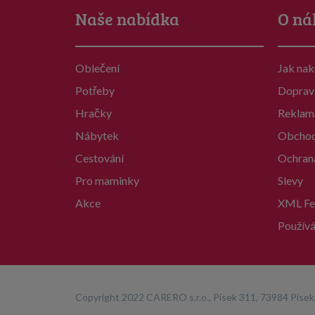
Naše nabídka
O ná
Oblečení
Jak na
Potřeby
Doprav
Hračky
Reklam
Nábytek
Obchod
Cestování
Ochran
Pro maminky
Slevy
Akce
XML Fe
Používá
Copyright 2022 CARERO s.r.o., Písek 311, 73984 Písek,